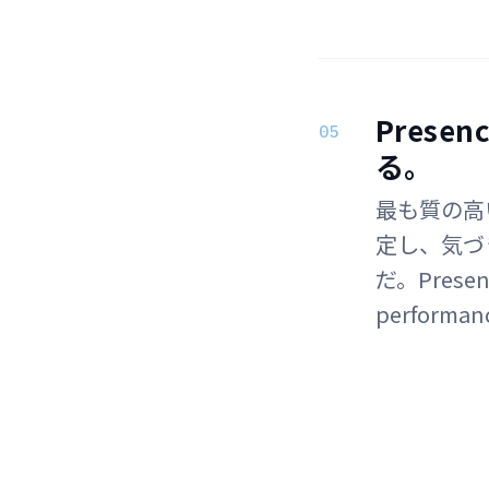
Pres
05
る。
最も質の高
定し、気づ
だ。Prese
perform