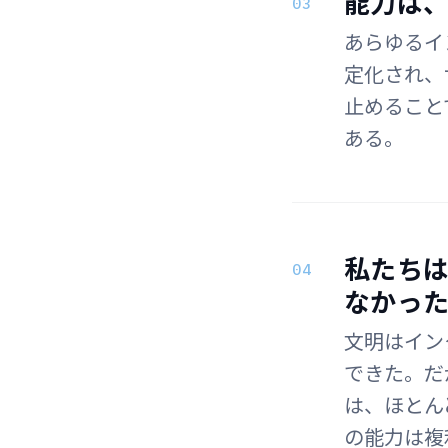
能力は
03
あらゆるイ
定化され、
止めること
ある。
私たち
04
なかっ
文明はイン
できた。だ
は、ほとん
の能力は複