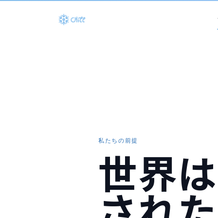
私たちの前提
世界は
された