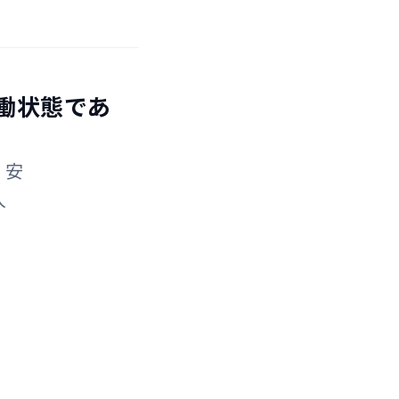
稼働状態であ
、安
人