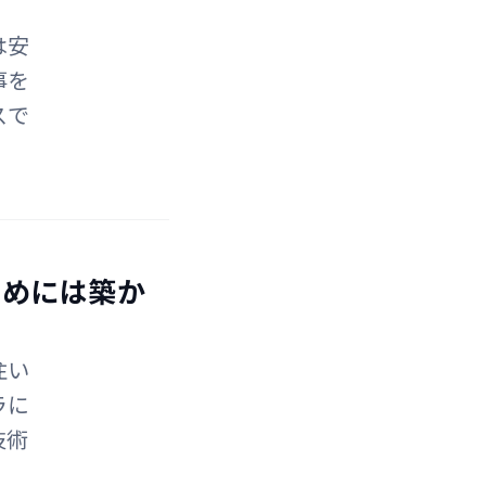
は安
事を
スで
ためには築か
注い
ラに
技術