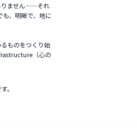
ありません——それ
かでも、明晰で、地に
いるものをつくり始
astructure（心の
です。