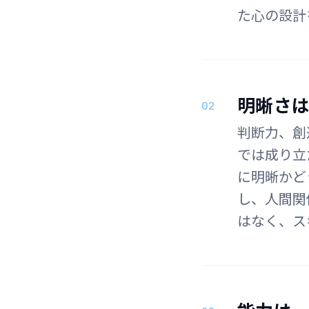
た心の設計
明晰さ
02
判断力、創
では成り立
に明晰かど
し、人間関
はなく、ス