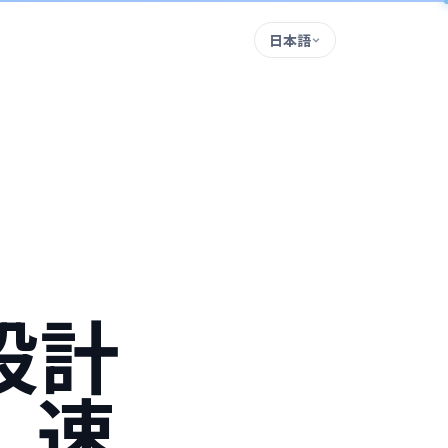
日本語
設計
、速