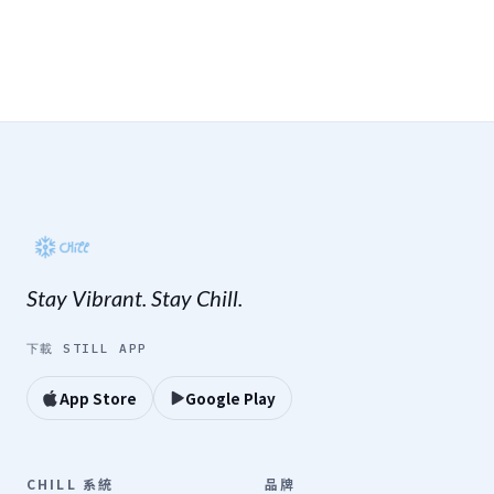
Stay Vibrant. Stay Chill.
下載 STILL APP
App Store
Google Play
CHILL 系統
品牌