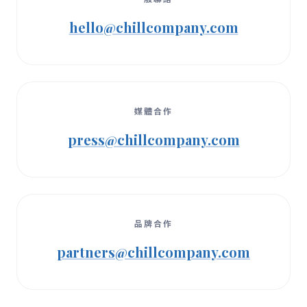
hello@chillcompany.com
媒體合作
press@chillcompany.com
品牌合作
partners@chillcompany.com