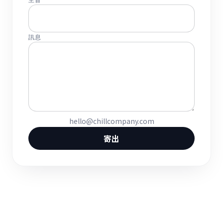
訊息
hello@chillcompany.com
寄出